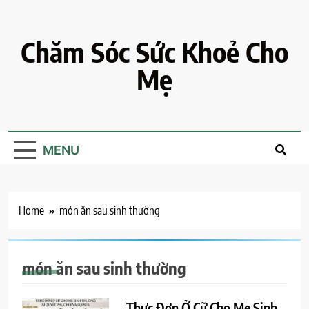
Skip
to
content
Chăm Sóc Sức Khoẻ Cho
Mẹ
MENU
Home
món ăn sau sinh thường
món ăn sau sinh thường
Thực Đơn Ở Cữ Cho Mẹ Sinh