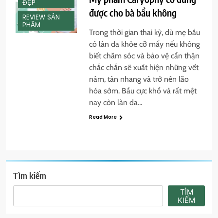
ĐẸP
được cho bà bầu không
REVIEW SẢN
PHẨM
Trong thời gian thai kỳ, dù mẹ bầu
có làn da khỏe cỡ mấy nếu không
biết chăm sóc và bảo vệ cẩn thận
chắc chắn sẽ xuất hiện những vết
nám, tàn nhang và trở nên lão
hóa sớm. Bầu cực khổ và rất mệt
nay còn làn da…
Read More
Tìm kiếm
TÌM
KIẾM