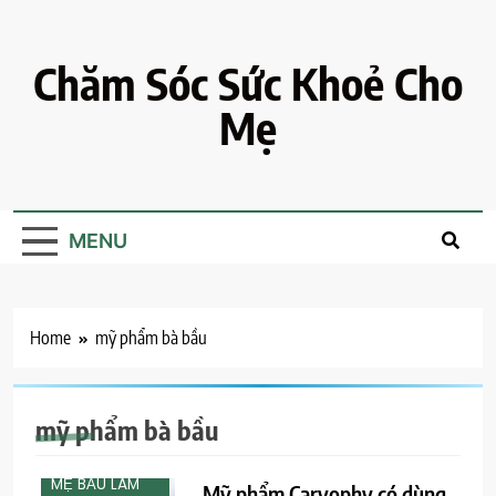
Skip
to
content
Chăm Sóc Sức Khoẻ Cho
Mẹ
MENU
Home
mỹ phẩm bà bầu
CHĂM SÓC
mỹ phẩm bà bầu
SẮC ĐẸP MẸ
BẦU
MẸ BẦU LÀM
Mỹ phẩm Caryophy có dùng