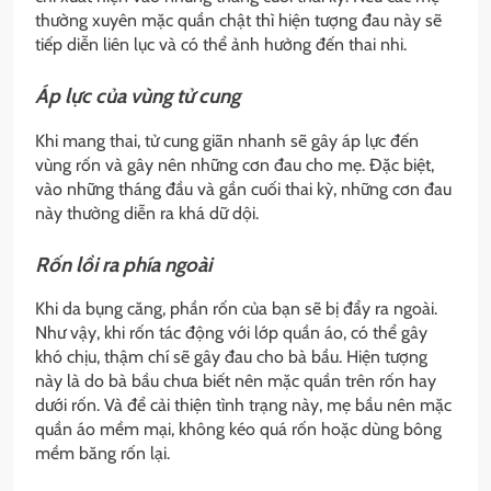
thường xuyên mặc quần chật thì hiện tượng đau này sẽ
tiếp diễn liên lục và có thể ảnh hưởng đến thai nhi.
Áp lực của vùng tử cung
Khi mang thai, tử cung giãn nhanh sẽ gây áp lực đến
vùng rốn và gây nên những cơn đau cho mẹ. Đặc biệt,
vào những tháng đầu và gần cuối thai kỳ, những cơn đau
này thường diễn ra khá dữ dội.
Rốn lồi ra phía ngoài
Khi da bụng căng, phần rốn của bạn sẽ bị đẩy ra ngoài.
Như vậy, khi rốn tác động với lớp quần áo, có thể gây
khó chịu, thậm chí sẽ gây đau cho bà bầu. Hiện tượng
này là do bà bầu chưa biết nên mặc quần trên rốn hay
dưới rốn. Và để cải thiện tình trạng này, mẹ bầu nên mặc
quần áo mềm mại, không kéo quá rốn hoặc dùng bông
mềm băng rốn lại.