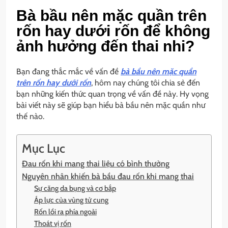
Bà bầu nên mặc quần trên
rốn hay dưới rốn để không
ảnh hưởng đến thai nhi?
Bạn đang thắc mắc về vấn đề
bà bầu nên mặc quần
trên rốn hay dưới rốn
, hôm nay chúng tôi chia sẻ đến
bạn những kiến thức quan trọng về vấn đề này. Hy vọng
bài viết này sẽ giúp bạn hiểu bà bầu nên mặc quần như
thế nào.
Mục Lục
Đau rốn khi mang thai liệu có bình thường
Nguyên nhân khiến bà bầu đau rốn khi mang thai
Sự căng da bụng và cơ bắp
Áp lực của vùng tử cung
Rốn lồi ra phía ngoài
Thoát vị rốn