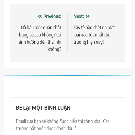
Điều
Previous:
Next:
hướng
Bà bầu mặc quần chật
Tẩy tế bào chết da mặt
bụng có sao không? Có
loại nào tốt nhất thị
bài
ảnh hưởng đến thai nhi
trường hiện nay?
viết
không?
ĐỂ LẠI MỘT BÌNH LUẬN
Email của bạn sẽ không được hiển thị công khai.
Các
trường bắt buộc được đánh dấu
*