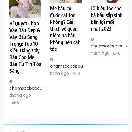
Mẹ bầu có
10 kiểu tóc cho
được cắt tóc
bà bầu sắp sinh
không? Giải
tiện lợi mới
Bí Quyết Chọn
thích về quan
nhất 2023
Váy Bầu Đẹp &
niệm bà bầu
Váy Bầu Sang
không nên cắt
Trọng: Top 10
chamsocbabau
tóc
Kiểu Dáng Váy
năm ago
0
Bầu Cho Mẹ
Bầu Tự Tin Tỏa
chamsocbabau
3
Sáng
năm ago
0
chamsocbabau
10
tháng ago
0