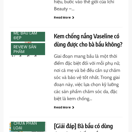
CHĂM SÓC
hiệu, bước vào thế giới của Ichi
SẮC ĐẸP MẸ
Beauty –…
BẦU
Read More
CHƯA PHÂN
LOẠI
MẸ BẦU LÀM
Kem chống nắng Vaseline có
ĐẸP
dùng được cho bà bầu không?
REVIEW SẢN
PHẨM
Giai đoạn mang bầu là một thời
điểm đặc biệt đối với mỗi phụ nữ,
nơi cả mẹ và bé đều cần sự chăm
sóc và bảo vệ tốt nhất. Trong giai
đoạn này, việc lựa chọn kỹ lưỡng
các sản phẩm chăm sóc da, đặc
biệt là kem chống…
CHĂM SÓC
Read More
SẮC ĐẸP MẸ
BẦU
CHƯA PHÂN
[Giải đáp] Bà bầu có dùng
LOẠI