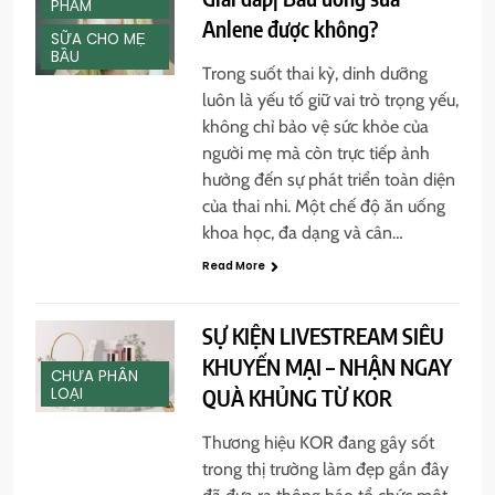
PHẨM
Anlene được không?
SỮA CHO MẸ
BẦU
Trong suốt thai kỳ, dinh dưỡng
luôn là yếu tố giữ vai trò trọng yếu,
không chỉ bảo vệ sức khỏe của
người mẹ mà còn trực tiếp ảnh
hưởng đến sự phát triển toàn diện
của thai nhi. Một chế độ ăn uống
khoa học, đa dạng và cân…
Read More
SỰ KIỆN LIVESTREAM SIÊU
KHUYẾN MẠI – NHẬN NGAY
CHƯA PHÂN
QUÀ KHỦNG TỪ KOR
LOẠI
Thương hiệu KOR đang gây sốt
trong thị trường làm đẹp gần đây