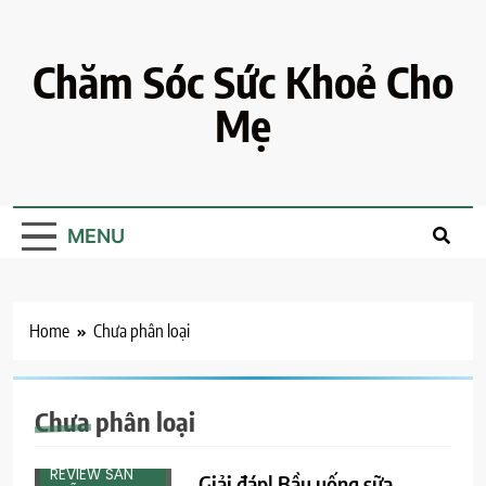
Skip
to
content
Chăm Sóc Sức Khoẻ Cho
Mẹ
MENU
Home
Chưa phân loại
CHƯA PHÂN
LOẠI
Chưa phân loại
KIẾN THỨC
CHO MẸ
REVIEW SẢN
Giải đáp| Bầu uống sữa