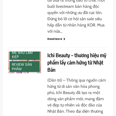
đã đưa ra thông báo tổ chức một
buổi livestream bán hàng độc
quyền với những ưu đãi cực lớn.
Đừng bỏ lỡ cơ hội săn sale siêu
hấp dẫn từ nhãn hàng KOR. Mua
với nửa…
Read More
CHƯA PHÂN
LOẠI
MẸ BẦU LÀM
Ichi Beauty – thương hiệu mỹ
ĐẸP
phẩm lấy cảm hứng từ Nhật
REVIEW SẢN
Bản
PHẨM
(Dân trí) – Thông qua nguồn cảm
hứng từ di sản văn hóa phong
phú, Ichi Beauty đã tạo ra một
dòng sản phẩm mới, mang đậm
vẻ đẹp tự nhiên và độc đáo của
Nhật Bản. Theo đại diện thương