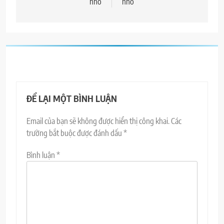
viết
nhỏ
nhỏ
ĐỂ LẠI MỘT BÌNH LUẬN
Email của bạn sẽ không được hiển thị công khai.
Các
trường bắt buộc được đánh dấu
*
Bình luận
*