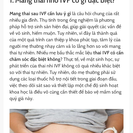
1. Mang thai nhờ IVF có gì đặc biệt?
Mang thai sau IVF cần lưu ý gì
là câu hỏi chung của rất
nhiều gia đình. Thụ tinh trong ống nghiệm là phương
pháp hỗ trợ sinh sản hiện đại, giúp giải quyết các vấn đề
về vô sinh, hiếm muộn. Tuy nhiên, vì đây là thành quả
của một quá trình can thiệp y khoa phức tạp, tâm lý của
người mẹ thường nhạy cảm và lo lắng hơn so với mang
thai tự nhiên.
Nhiều mẹ bầu thắc mắc liệu
thai IVF có cần
chăm sóc đặc biệt không
? Thực tế, về mặt sinh học, sự
phát triển của thai nhi IVF không có quá nhiều khác biệt
so với thai tự nhiên. Tuy nhiên, do mẹ thường phải sử
dụng các loại thuốc hỗ trợ nội tiết trong giai đoạn đầu,
việc theo dõi sát sao và thiết lập một chế độ sinh hoạt
khoa học là điều vô cùng cần thiết để bảo vệ mầm sống
quý giá này.