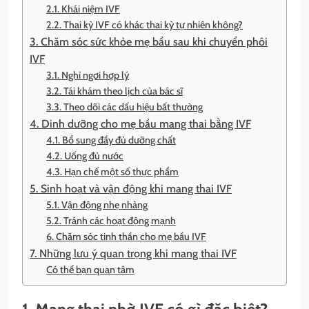
2.1. Khái niệm IVF
2.2. Thai kỳ IVF có khác thai kỳ tự nhiên không?
3. Chăm sóc sức khỏe mẹ bầu sau khi chuyển phôi
IVF
3.1. Nghỉ ngơi hợp lý
3.2. Tái khám theo lịch của bác sĩ
3.3. Theo dõi các dấu hiệu bất thường
4. Dinh dưỡng cho mẹ bầu mang thai bằng IVF
4.1. Bổ sung đầy đủ dưỡng chất
4.2. Uống đủ nước
4.3. Hạn chế một số thực phẩm
5. Sinh hoạt và vận động khi mang thai IVF
5.1. Vận động nhẹ nhàng
5.2. Tránh các hoạt động mạnh
6. Chăm sóc tinh thần cho mẹ bầu IVF
7. Những lưu ý quan trọng khi mang thai IVF
Có thể bạn quan tâm