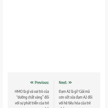
Điều
Previous:
Next:
hướng
HMO là gì và vai trò của
Đạm A2 là gì? Giải mã
“dưỡng chất vàng” đối
cơn sốt sữa đạm A2 đối
bài
với sự phát triển của trẻ
với hệ tiêu hóa của trẻ