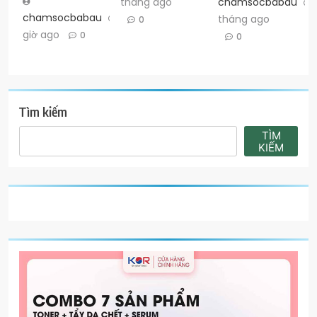
chamsocbabau
tháng ago
chamsocbabau
12
tháng ago
0
giờ ago
0
0
Tìm kiếm
TÌM
KIẾM