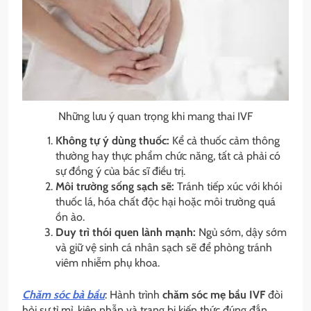
Những lưu ý quan trọng khi mang thai IVF
Không tự ý dùng thuốc:
Kể cả thuốc cảm thông
thường hay thực phẩm chức năng, tất cả phải có
sự đồng ý của bác sĩ điều trị.
Môi trường sống sạch sẽ:
Tránh tiếp xúc với khói
thuốc lá, hóa chất độc hại hoặc môi trường quá
ồn ào.
Duy trì thói quen lành mạnh:
Ngủ sớm, dậy sớm
và giữ vệ sinh cá nhân sạch sẽ để phòng tránh
viêm nhiễm phụ khoa.
Chăm sóc bà bầu
: Hành trình
chăm sóc mẹ bầu IVF
đòi
hỏi sự tỉ mỉ, kiên nhẫn và trang bị kiến thức đúng đắn.