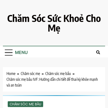
Skip
to
content
Chăm Sóc Sức Khoẻ Cho
Mẹ
MENU
Home
Chăm sóc mẹ
Chăm sóc mẹ bầu
Chăm sóc mẹ bầu IVF: Hướng dẫn chi tiết để thai kỳ khỏe mạnh
và an toàn
CHĂM SÓC MẸ BẦU