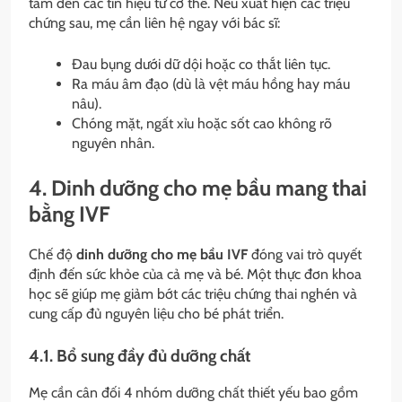
tâm đến các tín hiệu từ cơ thể. Nếu xuất hiện các triệu
chứng sau, mẹ cần liên hệ ngay với bác sĩ:
Đau bụng dưới dữ dội hoặc co thắt liên tục.
Ra máu âm đạo (dù là vệt máu hồng hay máu
nâu).
Chóng mặt, ngất xỉu hoặc sốt cao không rõ
nguyên nhân.
4. Dinh dưỡng cho mẹ bầu mang thai
bằng IVF
Chế độ
dinh dưỡng cho mẹ bầu IVF
đóng vai trò quyết
định đến sức khỏe của cả mẹ và bé. Một thực đơn khoa
học sẽ giúp mẹ giảm bớt các triệu chứng thai nghén và
cung cấp đủ nguyên liệu cho bé phát triển.
4.1. Bổ sung đầy đủ dưỡng chất
Mẹ cần cân đối 4 nhóm dưỡng chất thiết yếu bao gồm