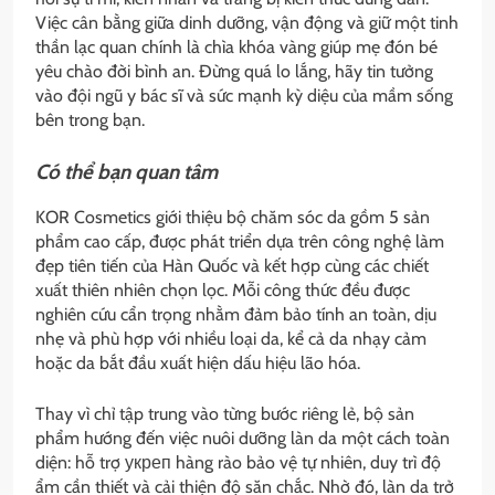
Việc cân bằng giữa dinh dưỡng, vận động và giữ một tinh
thần lạc quan chính là chìa khóa vàng giúp mẹ đón bé
yêu chào đời bình an. Đừng quá lo lắng, hãy tin tưởng
vào đội ngũ y bác sĩ và sức mạnh kỳ diệu của mầm sống
bên trong bạn.
Có thể bạn quan tâm
KOR Cosmetics giới thiệu bộ chăm sóc da gồm 5 sản
phẩm cao cấp, được phát triển dựa trên công nghệ làm
đẹp tiên tiến của Hàn Quốc và kết hợp cùng các chiết
xuất thiên nhiên chọn lọc. Mỗi công thức đều được
nghiên cứu cẩn trọng nhằm đảm bảo tính an toàn, dịu
nhẹ và phù hợp với nhiều loại da, kể cả da nhạy cảm
hoặc da bắt đầu xuất hiện dấu hiệu lão hóa.
Thay vì chỉ tập trung vào từng bước riêng lẻ, bộ sản
phẩm hướng đến việc nuôi dưỡng làn da một cách toàn
diện: hỗ trợ укреп hàng rào bảo vệ tự nhiên, duy trì độ
ẩm cần thiết và cải thiện độ săn chắc. Nhờ đó, làn da trở