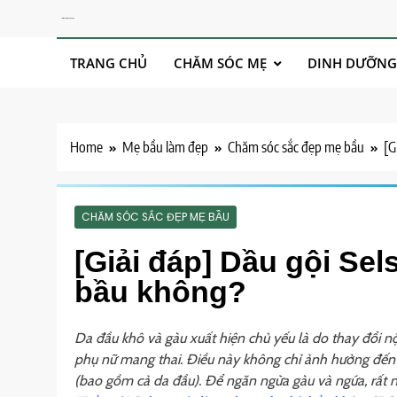
Skip
Chăm Sóc Sức Khoẻ Cho Mẹ
to
content
TRANG CHỦ
CHĂM SÓC MẸ
DINH DƯỠNG
Home
Mẹ bầu làm đẹp
Chăm sóc sắc đẹp mẹ bầu
[G
CHĂM SÓC SẮC ĐẸP MẸ BẦU
[Giải đáp] Dầu gội Se
bầu không?
Da đầu khô và gàu xuất hiện chủ yếu là do thay đổi nội 
phụ nữ mang thai. Điều này không chỉ ảnh hưởng đến
(bao gồm cả da đầu). Để ngăn ngừa gàu và ngứa, rất nh