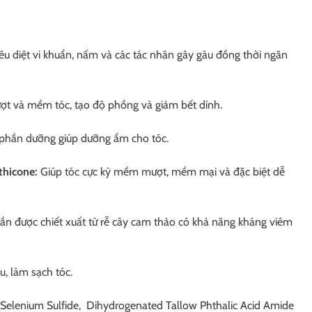
iêu diệt vi khuẩn, nấm và các tác nhân gây gàu đồng thời ngăn
ượt và mềm tóc, tạo độ phồng và giảm bết dính.
hần dưỡng giúp dưỡng ẩm cho tóc.
thicone:
Giúp tóc cực kỳ mềm mượt, mềm mại và đặc biệt dễ
n được chiết xuất từ ​​rễ cây cam thảo có khả năng kháng viêm
u, làm sạch tóc.
, Selenium Sulfide, Dihydrogenated Tallow Phthalic Acid Amide