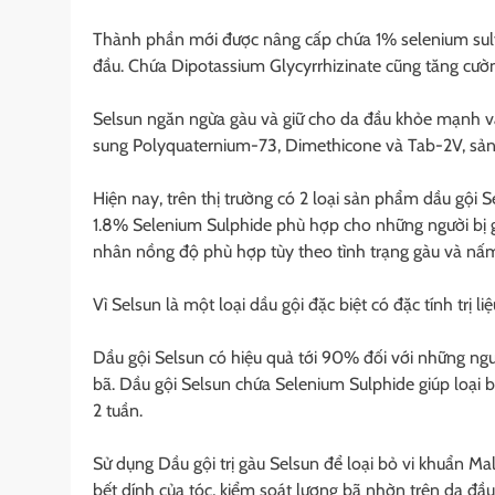
Thành phần mới được nâng cấp chứa 1% selenium sulfi
đầu. Chứa Dipotassium Glycyrrhizinate cũng tăng cườ
Selsun ngăn ngừa gàu và giữ cho da đầu khỏe mạnh và
sung Polyquaternium-73, Dimethicone và Tab-2V, sả
Hiện nay, trên thị trường có 2 loại sản phẩm dầu gội
1.8% Selenium Sulphide phù hợp cho những người bị g
nhân nồng độ phù hợp tùy theo tình trạng gàu và nấ
Vì Selsun là một loại dầu gội đặc biệt có đặc tính trị 
Dầu gội Selsun có hiệu quả tới 90% đối với những ngư
bã. Dầu gội Selsun chứa Selenium Sulphide giúp loại b
2 tuần.
Sử dụng Dầu gội trị gàu Selsun để loại bỏ vi khuẩn Ma
bết dính của tóc, kiểm soát lượng bã nhờn trên da đầu