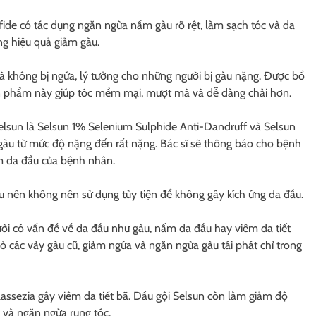
de có tác dụng ngăn ngừa nấm gàu rõ rệt, làm sạch tóc và da
ng hiệu quả giảm gàu.
 không bị ngứa, lý tưởng cho những người bị gàu nặng. Được bổ
n phẩm này giúp tóc mềm mại, mượt mà và dễ dàng chải hơn.
 Selsun là Selsun 1% Selenium Sulphide Anti-Dandruff và Selsun
àu từ mức độ nặng đến rất nặng. Bác sĩ sẽ thông báo cho bệnh
m da đầu của bệnh nhân.
liệu nên không nên sử dụng tùy tiện để không gây kích ứng da đầu.
ời có vấn đề về da đầu như gàu, nấm da đầu hay viêm da tiết
ỏ các vảy gàu cũ, giảm ngứa và ngăn ngừa gàu tái phát chỉ trong
lassezia gây viêm da tiết bã. Dầu gội Selsun còn làm giảm độ
 và ngăn ngừa rụng tóc.