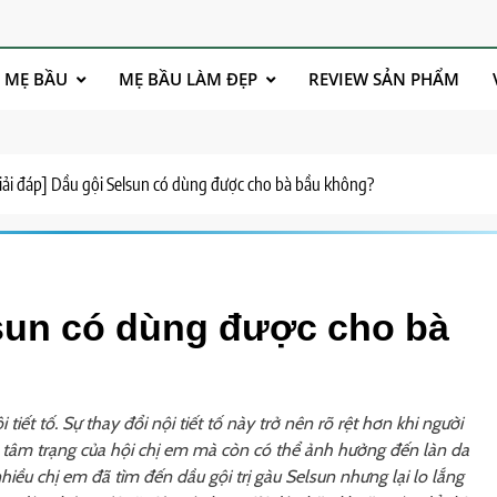
 MẸ BẦU
MẸ BẦU LÀM ĐẸP
REVIEW SẢN PHẨM
iải đáp] Dầu gội Selsun có dùng được cho bà bầu không?
lsun có dùng được cho bà
tiết tố. Sự thay đổi nội tiết tố này trở nên rõ rệt hơn khi người
 tâm trạng của hội chị em mà còn có thể ảnh hưởng đến làn da
iều chị em đã tìm đến dầu gội trị gàu Selsun nhưng lại lo lắng