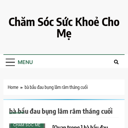
Skip
to
content
Chăm Sóc Sức Khoẻ Cho
Mẹ
MENU
Home
bà bầu đau bụng lâm râm tháng cuối
bà bầu đau bụng lâm râm tháng cuối
CHĂM SÓC MẸ
CHĂM SÓC MẸ
[Quan trọng ] bà bầu đau