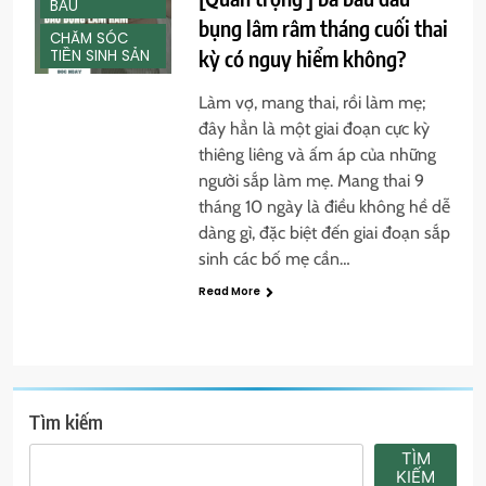
BẦU
bụng lâm râm tháng cuối thai
CHĂM SÓC
kỳ có nguy hiểm không?
TIỀN SINH SẢN
Làm vợ, mang thai, rồi làm mẹ;
đây hẳn là một giai đoạn cực kỳ
thiêng liêng và ấm áp của những
người sắp làm mẹ. Mang thai 9
tháng 10 ngày là điều không hề dễ
dàng gì, đặc biệt đến giai đoạn sắp
sinh các bố mẹ cần…
Read More
Tìm kiếm
TÌM
KIẾM