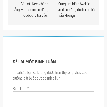
hướng
[Bật mí] Kem chống
Cùng tìm hiểu: Azelaic
nắng Martiderm có dùng
acid có dùng được cho bà
bài
được cho bà bầu?
bầu không?
viết
ĐỂ LẠI MỘT BÌNH LUẬN
Email của bạn sẽ không được hiển thị công khai.
Các
trường bắt buộc được đánh dấu
*
Bình luận
*