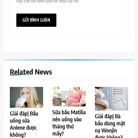
này cho lần bình luận kế tiếp của tôi.
Related News
Sữa bầu Matilia
Giải đáp| Bầu
Giải đáp| Bà
nên uống vào
uống sữa
bầu dùng mặt
tháng thứ
Anlene được
nạ Wonjin
mấy?
không?
được không?