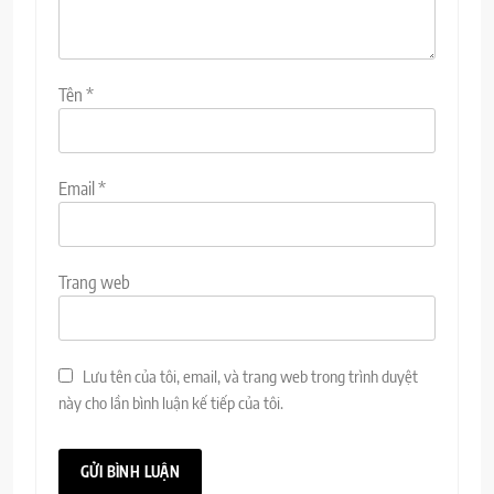
Tên
*
Email
*
Trang web
Lưu tên của tôi, email, và trang web trong trình duyệt
này cho lần bình luận kế tiếp của tôi.