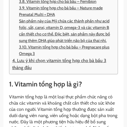
3.8. Vitamin tổng hợp cho bà bầu – Femibion
3.9. Vitamin tổng hợp cho bà bầu – Nature made
Prenatal Multi + DHA
Sản phẩm này của Mỹ chứa các thành phần như acid
folic, sắt, canxi, vitamin D, omega-3 và các vitamin B
cần thiết cho cơ thể. Đặc biệt, sản phẩm này được bổ
sung thêm DHA giúp phát triển não bộ của thai nhi.
3.10. Vitamin tổng hợp cho bà bầu – Pregnacare plus
Omega 3
4. Lưu ý khi chọn vitamin tổng hợp cho bà bầu 3
tháng đầu
1. Vitamin tổng hợp là gì?
Vitamin tổng hợp là một loại thực phẩm chức năng có
chứa các vitamin và khoáng chất cần thiết cho sức khỏe
của con người. Vitamin tổng hợp thường được sản xuất
dưới dạng viên nang, viên uống hoặc dạng bột pha trong
nước. Đây là một phương tiện hữu hiệu để bổ sung