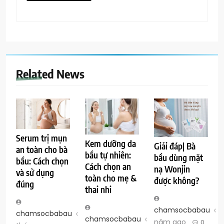
Related News
Serum trị mụn
Kem dưỡng da
Giải đáp| Bà
an toàn cho bà
bầu tự nhiên:
bầu dùng mặt
bầu: Cách chọn
Cách chọn an
nạ Wonjin
và sử dụng
toàn cho mẹ &
được không?
đúng
thai nhi
chamsocbabau
chamsocbabau
5
chamsocbabau
5
năm ago
0