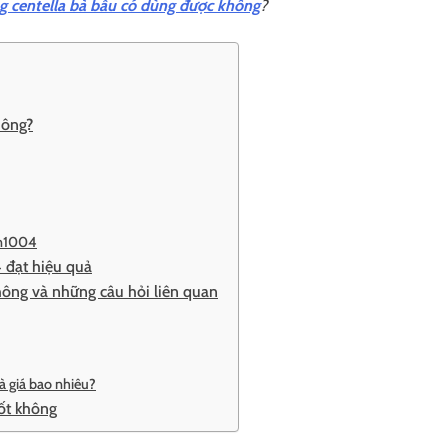
 centella bà bầu có dùng được không
?
hông?
in1004
 đạt hiệu quả
hông và những câu hỏi liên quan
à giá bao nhiêu?
ốt không