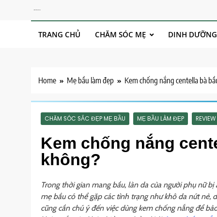
Skip
Chăm Sóc Sức Khoẻ Cho Mẹ
to
content
TRANG CHỦ
CHĂM SÓC MẸ
DINH DƯỠNG
Home
Mẹ bầu làm đẹp
Kem chống nắng centella bà bầ
CHĂM SÓC SẮC ĐẸP MẸ BẦU
MẸ BẦU LÀM ĐẸP
REVIEW
Kem chống nắng cente
không?
Trong thời gian mang bầu, làn da của người phụ nữ bị ả
mẹ bầu có thể gặp các tình trạng như khô da nứt nẻ, 
cũng cần chú ý đến việc dùng kem chống nắng để bảo