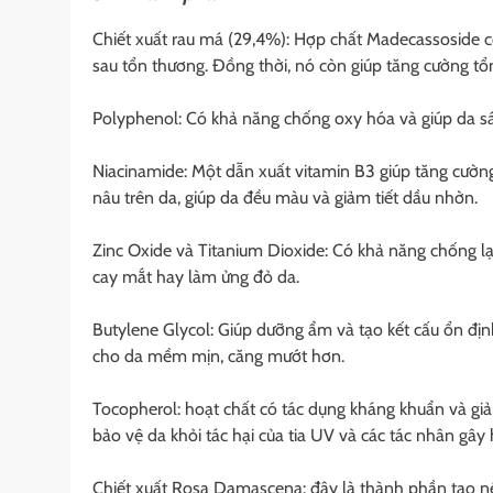
Chiết xuất rau má (29,4%): Hợp chất Madecassoside 
sau tổn thương. Đồng thời, nó còn giúp tăng cường tổ
Polyphenol: Có khả năng chống oxy hóa và giúp da sán
Niacinamide: Một dẫn xuất vitamin B3 giúp tăng cường 
nâu trên da, giúp da đều màu và giảm tiết dầu nhờn.
Zinc Oxide và Titanium Dioxide: Có khả năng chống l
cay mắt hay làm ửng đỏ da.
Butylene Glycol: Giúp dưỡng ẩm và tạo kết cấu ổn định
cho da mềm mịn, căng mướt hơn.
Tocopherol: hoạt chất có tác dụng kháng khuẩn và giảm
bảo vệ da khỏi tác hại của tia UV và các tác nhân gây 
Chiết xuất Rosa Damascena: đây là thành phần tạo 