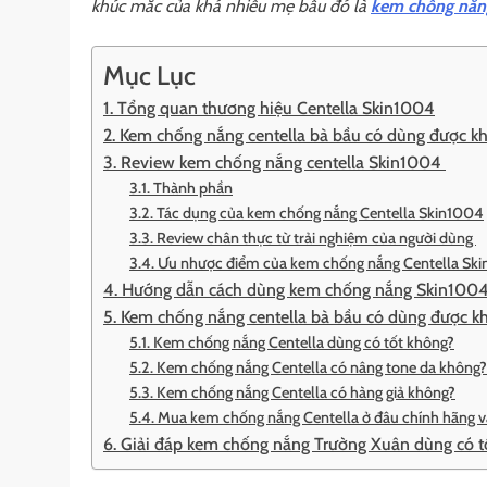
khúc mắc của khá nhiều mẹ bầu đó là
kem chống nắng
Mục Lục
1. Tổng quan thương hiệu Centella Skin1004
2. Kem chống nắng centella bà bầu có dùng được k
3. Review kem chống nắng centella Skin1004
3.1. Thành phần
3.2. Tác dụng của kem chống nắng Centella Skin1004
3.3. Review chân thực từ trải nghiệm của người dùng
3.4. Ưu nhược điểm của kem chống nắng Centella Sk
4. Hướng dẫn cách dùng kem chống nắng Skin1004
5. Kem chống nắng centella bà bầu có dùng được k
5.1. Kem chống nắng Centella dùng có tốt không?
5.2. Kem chống nắng Centella có nâng tone da không?
5.3. Kem chống nắng Centella có hàng giả không?
5.4. Mua kem chống nắng Centella ở đâu chính hãng v
6. Giải đáp kem chống nắng Trường Xuân dùng có t