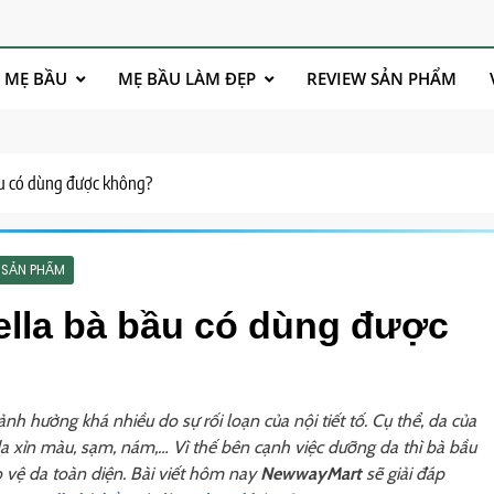
 MẸ BẦU
MẸ BẦU LÀM ĐẸP
REVIEW SẢN PHẨM
u có dùng được không?
 SẢN PHẨM
lla bà bầu có dùng được
nh hưởng khá nhiều do sự rối loạn của nội tiết tố. Cụ thể, da của
da xỉn màu, sạm, nám,… Vì thế bên cạnh việc dưỡng da thì bà bầu
 vệ da toàn diện. Bài viết hôm nay
NewwayMart
sẽ giải đáp