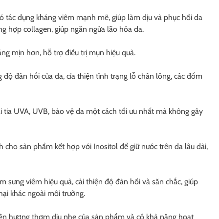
có tác dụng kháng viêm mạnh mẽ, giúp làm dịu và phục hồi da
ng hợp collagen, giúp ngăn ngừa lão hóa da.
g mịn hơn, hỗ trợ điều trị mụn hiệu quả.
độ đàn hồi của da, cỉa thiện tình trạng lỗ chân lông, các đốm
ại tia UVA, UVB, bảo vệ da một cách tối ưu nhất mà không gây
 cho sản phẩm kết hợp với Inositol để giữ nước trên da lâu dài,
 sưng viêm hiệu quả, cải thiện độ đàn hồi và săn chắc, giúp
hại khác ngoài môi trường.
nên hương thơm dịu nhẹ của sản phẩm và có khả năng hoạt